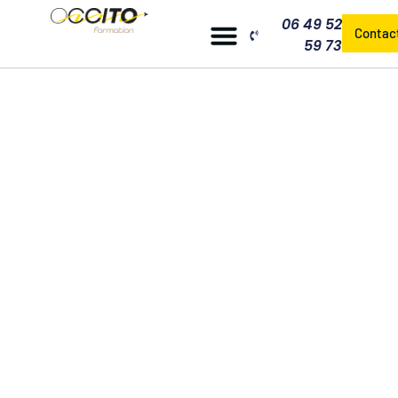
06 49 52
Contac
59 73