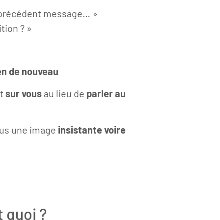
n précédent message… »
tion ? »
en de nouveau
nt
sur vous
au lieu de
parler au
ous une image
insistante voire
t quoi ?