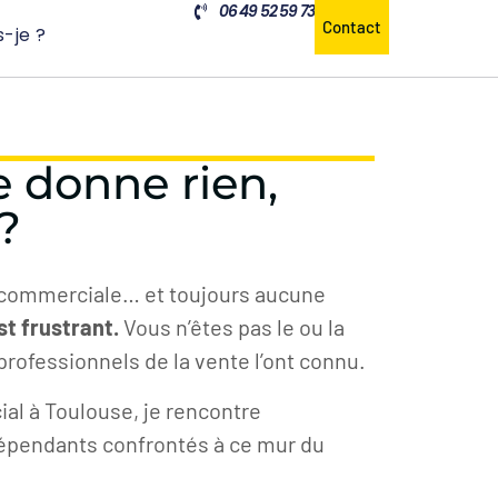
06 49 52 59 73
Contact
s-je ?
e donne rien,
?
n commerciale… et toujours aucune
st frustrant.
Vous n’êtes pas le ou la
 professionnels de la vente l’ont connu.
l à Toulouse, je rencontre
épendants confrontés à ce mur du